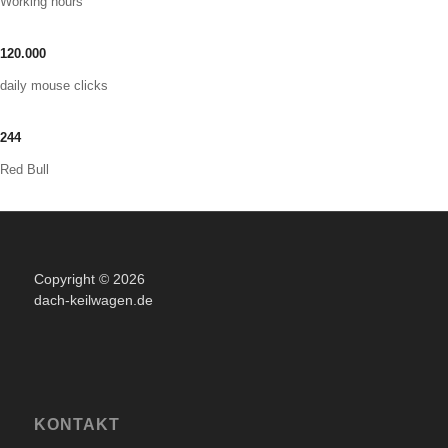
Working hours
120
.
000
daily mouse clicks
244
Red Bull
Copyright © 2026
dach-keilwagen.de
KONTAKT